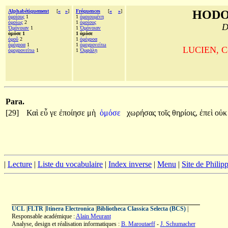
Alphabétiquement
[
«
»
]
Fréquences
[
«
»
]
HODO
ὁμοίους
1
1
ὁμοιουμένη
ὁμοίως
2
1
ὁμοίους
D
Ὁμόνοιαν
1
1
Ὁμόνοιαν
ὁμόσε 1
1 ὁμόσε
ὁμοῦ
2
1
ὁμόχροα
ὁμόχροα
1
1
ὁμοχρονείτω
LUCIEN, Com
ὁμοχρονείτω
1
1
Ὀμφάλῃ
Para.
[29]
Καὶ
εὖ
γε
ἐποίησε
μὴ
ὁμόσε
χωρήσας
τοῖς
θηρίοις,
ἐπεὶ
οὐκ
|
Lecture
|
Liste du vocabulaire
|
Index inverse
|
Menu
|
Site de Phili
UCL
|
FLTR
|
Itinera Electronica
|
Bibliotheca Classica Selecta (BCS)
|
Responsable académique :
Alain Meurant
Analyse, design et réalisation informatiques :
B. Maroutaeff
-
J. Schumacher