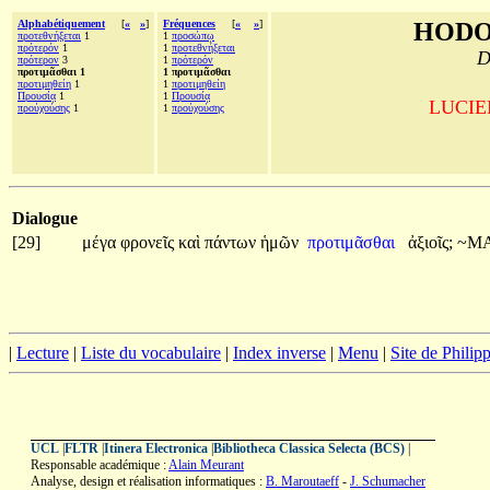
Alphabétiquement
[
«
»
]
Fréquences
[
«
»
]
HODO
προτεθνήξεται
1
1
προσώπῳ
πρότερόν
1
1
προτεθνήξεται
D
πρότερον
3
1
πρότερόν
προτιμᾶσθαι 1
1 προτιμᾶσθαι
προτιμηθείη
1
1
προτιμηθείη
Προυσίᾳ
1
1
Προυσίᾳ
LUCIEN
προὐχούσης
1
1
προὐχούσης
Dialogue
[29]
μέγα
φρονεῖς
καὶ
πάντων
ἡμῶν
προτιμᾶσθαι
ἀξιοῖς;
~Μ
|
Lecture
|
Liste du vocabulaire
|
Index inverse
|
Menu
|
Site de Phili
UCL
|
FLTR
|
Itinera Electronica
|
Bibliotheca Classica Selecta (BCS)
|
Responsable académique :
Alain Meurant
Analyse, design et réalisation informatiques :
B. Maroutaeff
-
J. Schumacher