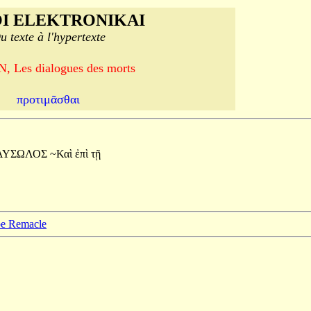
I ELEKTRONIKAI
u texte à l'hypertexte
, Les dialogues des morts
προτιμᾶσθαι
ΑΥΣΩΛΟΣ
~Καὶ
ἐπὶ
τῇ
ppe Remacle