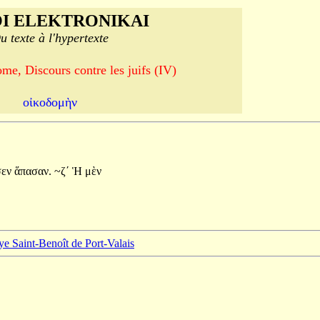
I ELEKTRONIKAI
u texte à l'hypertexte
me, Discours contre les juifs (IV)
οἰκοδομὴν
σεν
ἅπασαν.
~ζʹ
Ἡ
μὲν
ye Saint-Benoît de Port-Valais