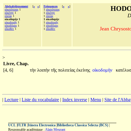
Alphabétiquement
[
«
»
]
Fréquences
[
«
»
]
HODO
οἰκειότερος
1
1
οἰκειότερος
οἰκέτην
1
1
οἰκέτην
D
οἰκίας
1
1
οἰκίας
οἰκοδομὴν 1
1 οἰκοδομὴν
οἰκοδομῆς
1
1
οἰκοδομῆς
οἰκοδόμος
1
1
οἰκοδόμος
Jean Chrysosto
οἴκοθεν
1
1
οἴκοθεν
>
Livre, Chap.
[4, 6]
τὴν
λοιπὴν
τῆς
πολιτείας
ἐκείνης
οἰκοδομὴν
κατέλυ
|
Lecture
|
Liste du vocabulaire
|
Index inverse
|
Menu
|
Site de l'Abba
UCL
|
FLTR
|
Itinera Electronica
|
Bibliotheca Classica Selecta (BCS)
|
Responsable académique :
Alain Meurant