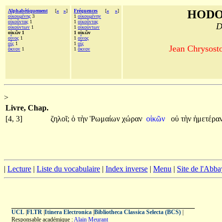
Alphabétiquement
[
«
»
]
Fréquences
[
«
»
]
HODO
οἰκουμένης
3
1
οἰκουμένην
οἰκοῦντας
1
1
οἰκοῦντας
D
οἰκούντων
1
1
οἰκούντων
οἰκῶν 1
1 οἰκῶν
οἶνος
1
1
οἶνος
οἷς
1
1
οἷς
Jean Chrysosto
ὄκνον
1
1
ὄκνον
>
Livre, Chap.
[4, 3]
ζηλοῖ;
ὁ
τὴν
Ῥωμαίων
χώραν
οἰκῶν
οὐ
τὴν
ἡμετέρα
|
Lecture
|
Liste du vocabulaire
|
Index inverse
|
Menu
|
Site de l'Abba
UCL
|
FLTR
|
Itinera Electronica
|
Bibliotheca Classica Selecta (BCS)
|
Responsable académique :
Alain Meurant