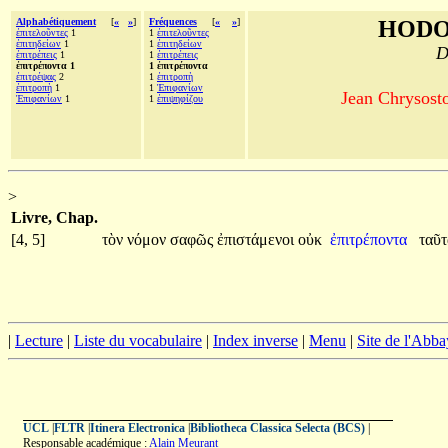
Alphabétiquement
[
«
»
]
Fréquences
[
«
»
]
HODO
ἐπιτελοῦντες
1
1
ἐπιτελοῦντες
ἐπιτηδείων
1
1
ἐπιτηδείων
D
ἐπιτρέπεις
1
1
ἐπιτρέπεις
ἐπιτρέποντα 1
1 ἐπιτρέποντα
ἐπιτρέψας
2
1
ἐπιτροπὴ
ἐπιτροπὴ
1
1
Ἐπιφανίων
Jean Chrysosto
Ἐπιφανίων
1
1
ἐπιψηφίζου
>
Livre, Chap.
[4, 5]
τὸν
νόμον
σαφῶς
ἐπιστάμενοι
οὐκ
ἐπιτρέποντα
ταῦ
|
Lecture
|
Liste du vocabulaire
|
Index inverse
|
Menu
|
Site de l'Abba
UCL
|
FLTR
|
Itinera Electronica
|
Bibliotheca Classica Selecta (BCS)
|
Responsable académique :
Alain Meurant