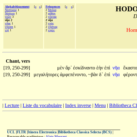
Alphabétiquement
[
«
»
]
Fréquences
[
«
»
]
HODO
Νέστορος
1
2
Μοῖρα
Νέστωρ
1
2
μῦθον
D
νεῶν
3
2
νέκταρ
νῆα 2
2 νῆα
νῆας
1
2
νηὸς
νήεσσι
1
2
νήστιας
Homè
νηῒ
1
2
νηῶν
Chant, vers
[19, 250-299]
μὲν
ἄρ᾽
ἐσκίδναντο
ἑὴν
ἐπὶ
νῆα
ἕκαστο
[19, 250-299]
μεγαλήτορες
ἀμφεπένοντο,
~βὰν
δ᾽
ἐπὶ
νῆα
φέρον
|
Lecture
|
Liste du vocabulaire
|
Index inverse
|
Menu
|
Bibliotheca C
UCL
|
FLTR
|
Itinera Electronica
|
Bibliotheca Classica Selecta (BCS)
|
Responsable académique :
Alain Meurant