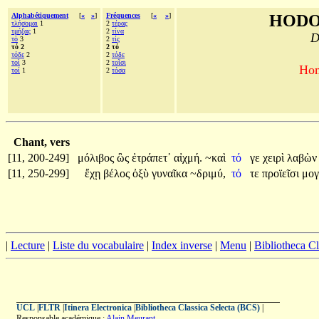
Alphabétiquement
[
«
»
]
Fréquences
[
«
»
]
HODO
τλήσομαι
1
2
τέρας
τμήξας
1
2
τίνα
D
τὸ
3
2
τίς
τό 2
2 τό
τόδε
2
2
τόδε
τοὶ
3
2
τοῖσι
Hom
τοί
1
2
τόσα
Chant, vers
[11, 200-249]
μόλιβος
ὣς
ἐτράπετ᾽
αἰχμή.
~καὶ
τό
γε
χειρὶ
λαβὼ
[11, 250-299]
ἔχῃ
βέλος
ὀξὺ
γυναῖκα
~δριμύ,
τό
τε
προϊεῖσι
μογ
|
Lecture
|
Liste du vocabulaire
|
Index inverse
|
Menu
|
Bibliotheca C
UCL
|
FLTR
|
Itinera Electronica
|
Bibliotheca Classica Selecta (BCS)
|
Responsable académique :
Alain Meurant