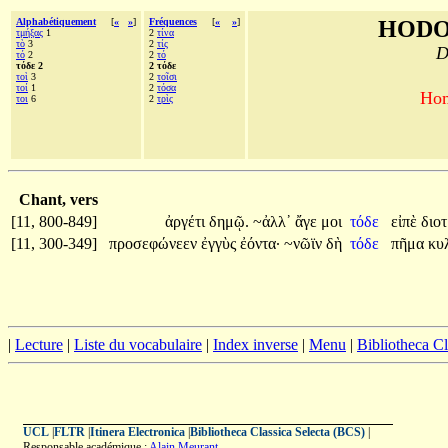
Alphabétiquement
[
«
»
]
Fréquences
[
«
»
]
HODO
τμήξας
1
2
τίνα
τὸ
3
2
τίς
D
τό
2
2
τό
τόδε 2
2 τόδε
τοὶ
3
2
τοῖσι
τοί
1
2
τόσα
Hom
τοι
6
2
τρὶς
Chant, vers
[11, 800-849]
ἀργέτι
δημῷ.
~ἀλλ᾽
ἄγε
μοι
τόδε
εἰπὲ
διο
[11, 300-349]
προσεφώνεεν
ἐγγὺς
ἐόντα·
~νῶϊν
δὴ
τόδε
πῆμα
κυ
|
Lecture
|
Liste du vocabulaire
|
Index inverse
|
Menu
|
Bibliotheca C
UCL
|
FLTR
|
Itinera Electronica
|
Bibliotheca Classica Selecta (BCS)
|
Responsable académique :
Alain Meurant