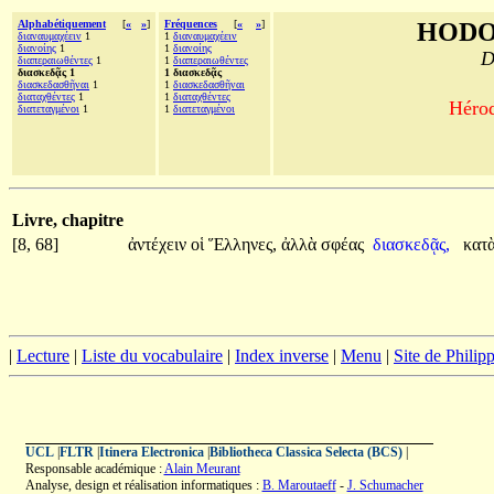
Alphabétiquement
[
«
»
]
Fréquences
[
«
»
]
HODO
διαναυμαχέειν
1
1
διαναυμαχέειν
διανοίης
1
1
διανοίης
D
διαπεραιωθέντες
1
1
διαπεραιωθέντες
διασκεδᾷς 1
1 διασκεδᾷς
διασκεδασθῆναι
1
1
διασκεδασθῆναι
διαταχθέντες
1
1
διαταχθέντες
Hérod
διατεταγμένοι
1
1
διατεταγμένοι
Livre, chapitre
[8, 68]
ἀντέχειν
οἱ
Ἕλληνες,
ἀλλὰ
σφέας
διασκεδᾷς,
κατ
|
Lecture
|
Liste du vocabulaire
|
Index inverse
|
Menu
|
Site de Phili
UCL
|
FLTR
|
Itinera Electronica
|
Bibliotheca Classica Selecta (BCS)
|
Responsable académique :
Alain Meurant
Analyse, design et réalisation informatiques :
B. Maroutaeff
-
J. Schumacher