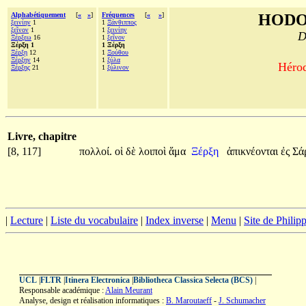
Alphabétiquement
[
«
»
]
Fréquences
[
«
»
]
HODO
ξεινίην
1
1
Ξάνθιππος
ξεῖνον
1
1
ξεινίην
D
Ξέρξεω
16
1
ξεῖνον
Ξέρξη 1
1 Ξέρξη
Ξέρξῃ
12
1
Ξούθου
Ξέρξην
14
1
ξύλα
Hérod
Ξέρξης
21
1
ξύλινον
Livre, chapitre
[8, 117]
πολλοί.
οἱ
δὲ
λοιποὶ
ἅμα
Ξέρξη
ἀπικνέονται
ἐς
Σά
|
Lecture
|
Liste du vocabulaire
|
Index inverse
|
Menu
|
Site de Phili
UCL
|
FLTR
|
Itinera Electronica
|
Bibliotheca Classica Selecta (BCS)
|
Responsable académique :
Alain Meurant
Analyse, design et réalisation informatiques :
B. Maroutaeff
-
J. Schumacher