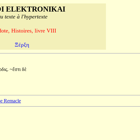
I ELEKTRONIKAI
u texte à l'hypertexte
ote, Histoires, livre VIII
Ξέρξη
ρδις.
~ἔστι
δὲ
ppe Remacle