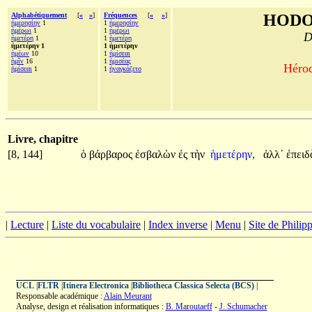
Alphabétiquement
[
«
»
]
Fréquences
[
«
»
]
HODO
ἡμερησίην
1
1
ἡμερησίην
ἡμέρωι
1
1
ἡμέρωι
D
ἡμετέρη
1
1
ἡμετέρη
ἡμετέρην 1
1 ἡμετέρην
ἡμέων
10
1
ἡμίσεαι
ἡμῖν
16
1
ἡμισέας
Hérod
ἡμίσεαι
1
1
ἠναγκάζετο
Livre, chapitre
[8, 144]
ὁ
βάρβαρος
ἐσβαλὼν
ἐς
τὴν
ἡμετέρην,
ἀλλ᾽
ἐπει
|
Lecture
|
Liste du vocabulaire
|
Index inverse
|
Menu
|
Site de Phili
UCL
|
FLTR
|
Itinera Electronica
|
Bibliotheca Classica Selecta (BCS)
|
Responsable académique :
Alain Meurant
Analyse, design et réalisation informatiques :
B. Maroutaeff
-
J. Schumacher