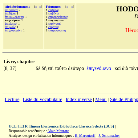
Alphabétiquement
[
«
»
]
Fréquences
[
«
»
]
HODO
ἐπιβατέων
2
1
ἐπιβάτας
ἐπιβῆναι
1
1
ἐπιβῆναι
D
ἐπιβουλεύοντες
1
1
ἐπιβουλεύοντες
ἐπιγενόμενα 1
1 ἐπιγενόμενα
ἐπιγίνεταί
1
1
ἐπιγίνεταί
ἐπιγνοὺς
1
1
ἐπιγνοὺς
Hérod
ἐπιγραφομένη
1
1
ἐπιγραφομένη
Livre, chapitre
[8, 37]
δὲ
δὴ
ἐπὶ
τούτῳ
δεύτερα
ἐπιγενόμενα
καὶ
διὰ
πάν
|
Lecture
|
Liste du vocabulaire
|
Index inverse
|
Menu
|
Site de Phili
UCL
|
FLTR
|
Itinera Electronica
|
Bibliotheca Classica Selecta (BCS)
|
Responsable académique :
Alain Meurant
Analyse, design et réalisation informatiques :
B. Maroutaeff
-
J. Schumacher