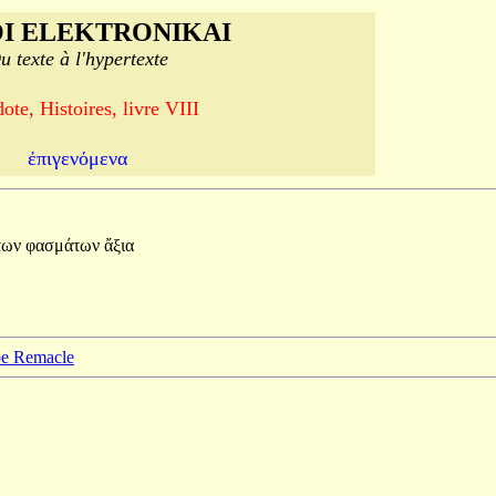
I ELEKTRONIKAI
u texte à l'hypertexte
ote, Histoires, livre VIII
ἐπιγενόμενα
των
φασμάτων
ἄξια
ppe Remacle