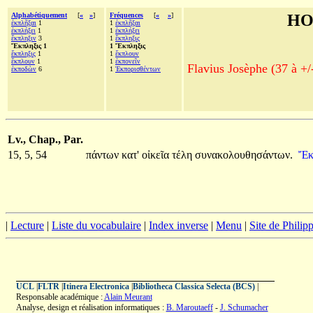
Alphabétiquement
[
«
»
]
Fréquences
[
«
»
]
HO
ἐκπλῆξαι
1
1
ἐκπλῆξαι
ἐκπλήξει
1
1
ἐκπλήξει
ἔκπληξιν
3
1
ἔκπληξις
Ἔκπληξις 1
1 Ἔκπληξις
ἔκπληξις
1
1
ἔκπλουν
ἔκπλουν
1
1
ἐκπονεῖν
Flavius Josèphe (37 à +/
ἐκποδὼν
6
1
Ἐκπορισθέντων
Lv., Chap., Par.
15, 5, 54
πάντων
κατ'
οἰκεῖα
τέλη
συνακολουθησάντων.
Ἔκ
|
Lecture
|
Liste du vocabulaire
|
Index inverse
|
Menu
|
Site de Phili
UCL
|
FLTR
|
Itinera Electronica
|
Bibliotheca Classica Selecta (BCS)
|
Responsable académique :
Alain Meurant
Analyse, design et réalisation informatiques :
B. Maroutaeff
-
J. Schumacher