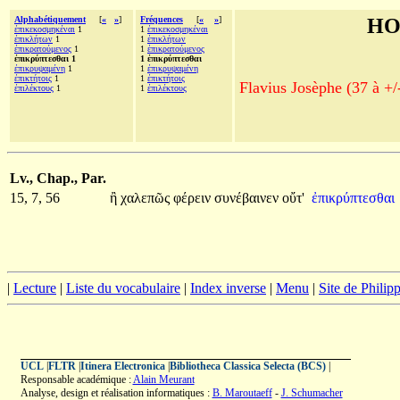
Alphabétiquement
[
«
»
]
Fréquences
[
«
»
]
HO
ἐπικεκοσμηκέναι
1
1
ἐπικεκοσμηκέναι
ἐπικλήτων
1
1
ἐπικλήτων
ἐπικρατούμενος
1
1
ἐπικρατούμενος
ἐπικρύπτεσθαι 1
1 ἐπικρύπτεσθαι
ἐπικρυψαμένη
1
1
ἐπικρυψαμένη
ἐπικτήτοις
1
1
ἐπικτήτοις
Flavius Josèphe (37 à +/
ἐπιλέκτους
1
1
ἐπιλέκτους
Lv., Chap., Par.
15, 7, 56
ἢ
χαλεπῶς
φέρειν
συνέβαινεν
οὔτ'
ἐπικρύπτεσθαι
|
Lecture
|
Liste du vocabulaire
|
Index inverse
|
Menu
|
Site de Phili
UCL
|
FLTR
|
Itinera Electronica
|
Bibliotheca Classica Selecta (BCS)
|
Responsable académique :
Alain Meurant
Analyse, design et réalisation informatiques :
B. Maroutaeff
-
J. Schumacher