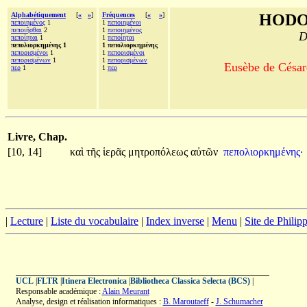
Alphabétiquement
[
«
»
]
Fréquences
[
«
»
]
HODO
πεποιημένος
1
1
πεποιημένοι
πεποιῆσθαι
2
1
πεποιημένος
D
πεποίηται
1
1
πεποίηται
πεπολιορκημένης 1
1 πεπολιορκημένης
πεπορισμένοι
1
1
πεπορισμένοι
πεπορισμένων
1
1
πεπορισμένων
Eusèbe de Césaré
περ
1
1
περ
Livre, Chap.
[10, 14]
καὶ
τῆς
ἱερᾶς
μητροπόλεως
αὐτῶν
πεπολιορκημένης·
|
Lecture
|
Liste du vocabulaire
|
Index inverse
|
Menu
|
Site de Phili
UCL
|
FLTR
|
Itinera Electronica
|
Bibliotheca Classica Selecta (BCS)
|
Responsable académique :
Alain Meurant
Analyse, design et réalisation informatiques :
B. Maroutaeff
-
J. Schumacher