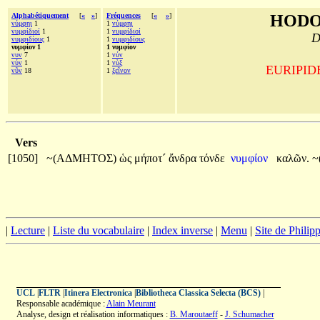
Alphabétiquement
[
«
»
]
Fréquences
[
«
»
]
HODO
νύμφηι
1
1
νύμφηι
νυμφίδιοί
1
1
νυμφίδιοί
D
νυμφιδίους
1
1
νυμφιδίους
νυμφίον 1
1 νυμφίον
νυν
7
1
νύν
νύν
1
1
νὺξ
EURIPIDE,
νῦν
18
1
ξεῖνον
Vers
[1050]
~(ΑΔΜΗΤΟΣ)
ὡς
μήποτ´
ἄνδρα
τόνδε
νυμφίον
καλῶν.
~
|
Lecture
|
Liste du vocabulaire
|
Index inverse
|
Menu
|
Site de Phili
UCL
|
FLTR
|
Itinera Electronica
|
Bibliotheca Classica Selecta (BCS)
|
Responsable académique :
Alain Meurant
Analyse, design et réalisation informatiques :
B. Maroutaeff
-
J. Schumacher