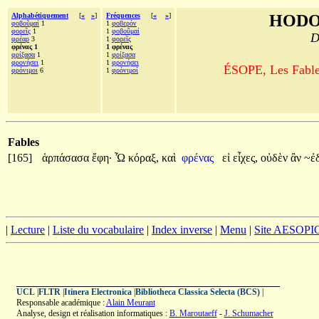
Alphabétiquement
[
«
»
]
Fréquences
[
«
»
]
HODO
φοβοῦμαί
1
1
φοβερόν
φορεῖς
1
1
φοβοῦμαί
D
φρέαρ
3
1
φορεῖς
φρένας 1
1 φρένας
φρίξασα
1
1
φρίξασα
φρονήσει
1
1
φρονήσει
ÉSOPE, Les Fables
φρόνιμοι
6
1
φρόνιμοί
Fables
[165]
ἁρπάσασα
ἔφη·
Ὦ
κόραξ,
καὶ
φρένας
εἰ
εἶχες,
οὐδὲν
ἂν
~ἐ
|
Lecture
|
Liste du vocabulaire
|
Index inverse
|
Menu
|
Site AESOPI
UCL
|
FLTR
|
Itinera Electronica
|
Bibliotheca Classica Selecta (BCS)
|
Responsable académique :
Alain Meurant
Analyse, design et réalisation informatiques :
B. Maroutaeff
-
J. Schumacher