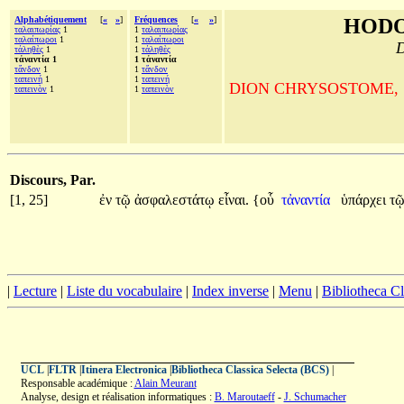
Alphabétiquement
[
«
»
]
Fréquences
[
«
»
]
HODO
ταλαιπωρίας
1
1
ταλαιπωρίας
ταλαίπωροι
1
1
ταλαίπωροι
D
τἀληθὲς
1
1
τἀληθὲς
τἀναντία 1
1 τἀναντία
τἄνδον
1
1
τἄνδον
ταπεινή
1
1
ταπεινή
DION CHRYSOSTOME, Sur la
ταπεινὸν
1
1
ταπεινὸν
Discours, Par.
[1, 25]
ἐν
τῷ
ἀσφαλεστάτῳ
εἶναι.
{οὗ
τἀναντία
ὑπάρχει
τ
|
Lecture
|
Liste du vocabulaire
|
Index inverse
|
Menu
|
Bibliotheca C
UCL
|
FLTR
|
Itinera Electronica
|
Bibliotheca Classica Selecta (BCS)
|
Responsable académique :
Alain Meurant
Analyse, design et réalisation informatiques :
B. Maroutaeff
-
J. Schumacher