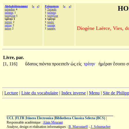
Alphabétiquement
[
«
»
]
Fréquences
[
«
»
]
HO
τρίποδος
4
1
Τρίποδι
τρίπους
1
1
τρίπους
τρισχίλια
1
1
τρισχίλια
τρίτην 1
1 τρίτην
τρίτον
2
1
τριῶν
τρίτος
2
1
τροπὰς
Diogène Laërce, Vies, doc
τρίτῳ
2
1
τροπὴν
Livre, par.
[1, 116]
ὕδατος
πιόντα
προειπεῖν
ὡς
εἰς
τρίτην
ἡμέραν
ἔσοιτο
σ
|
Lecture
|
Liste du vocabulaire
|
Index inverse
|
Menu
|
Site de Phili
UCL
|
FLTR
|
Itinera Electronica
|
Bibliotheca Classica Selecta (BCS)
|
Responsable académique :
Alain Meurant
Analyse, design et réalisation informatiques :
B. Maroutaeff
-
J. Schumacher