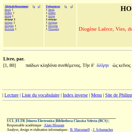
Alphabétiquement
[
«
»
]
Fréquences
[
«
»
]
HO
ὀκτώ
1
1
ὀκτώ
ὄλβον
1
1
ὄλβον
ὀλίγα
1
1
ὀλίγα
ὀλίγην 1
1 ὀλίγην
ὀλίγον
5
1
ὀλίγους
ὀλίγους
1
1
ὄλλυται
Diogène Laërce, Vies, doc
ὄλλυται
1
1
Ὀλυμπίᾳ
Livre, par.
[1, 80]
παίδων
κληδόνα
συνθέμενος.
Τὴν
δ'
ὀλίγην
ὡς
κεῖνος
|
Lecture
|
Liste du vocabulaire
|
Index inverse
|
Menu
|
Site de Phili
UCL
|
FLTR
|
Itinera Electronica
|
Bibliotheca Classica Selecta (BCS)
|
Responsable académique :
Alain Meurant
Analyse, design et réalisation informatiques :
B. Maroutaeff
-
J. Schumacher