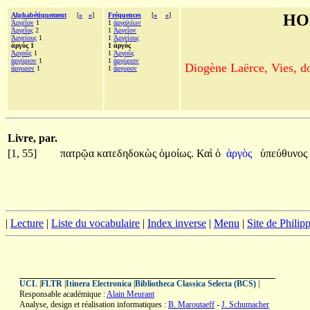
Alphabétiquement
[
«
»
]
Fréquences
[
«
»
]
HO
Ἀργεῖον
1
1
ἀργαλέων
Ἀργεῖος
2
1
Ἀργεῖον
Ἀργείους
1
1
Ἀργείους
ἀργὸς 1
1 ἀργὸς
Ἀργοῦς
1
1
Ἀργοῦς
ἀργύριον
1
1
ἀργύριον
Diogène Laërce, Vies, doc
ἄργυρον
1
1
ἄργυρον
Livre, par.
[1, 55]
πατρῷα
κατεδηδοκὼς
ὁμοίως.
Καὶ
ὁ
ἀργὸς
ὑπεύθυνος
|
Lecture
|
Liste du vocabulaire
|
Index inverse
|
Menu
|
Site de Phili
UCL
|
FLTR
|
Itinera Electronica
|
Bibliotheca Classica Selecta (BCS)
|
Responsable académique :
Alain Meurant
Analyse, design et réalisation informatiques :
B. Maroutaeff
-
J. Schumacher