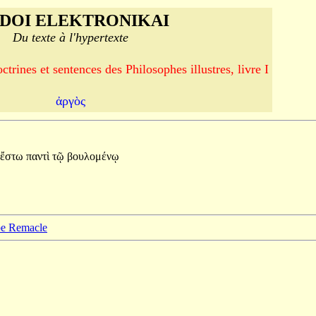
DOI ELEKTRONIKAI
Du texte à l'hypertexte
trines et sentences des Philosophes illustres, livre I
ἀργὸς
ἔστω
παντὶ
τῷ
βουλομένῳ
ppe Remacle