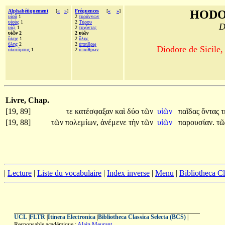
Alphabétiquement
[
«
»
]
Fréquences
[
«
»
]
HODO
υἱοῦ
1
2
τυράννων
υἱοὺς
1
2
Τύρου
D
υἱῷ
1
2
τυχόντες
υἱῶν 2
2 υἱῶν
ὕλην
1
2
ὕλης
ὕλης
2
2
ὑπαίθρῳ
Diodore de Sicile,
ὑλοτόμους
1
2
ὑπαίθρων
Livre, Chap.
[19, 89]
τε
κατέσφαξαν
καὶ
δύο
τῶν
υἱῶν
παῖδας
ὄντας
[19, 88]
τῶν
πολεμίων,
ἀνέμενε
τὴν
τῶν
υἱῶν
παρουσίαν.
τ
|
Lecture
|
Liste du vocabulaire
|
Index inverse
|
Menu
|
Bibliotheca C
UCL
|
FLTR
|
Itinera Electronica
|
Bibliotheca Classica Selecta (BCS)
|
Responsable académique :
Alain Meurant