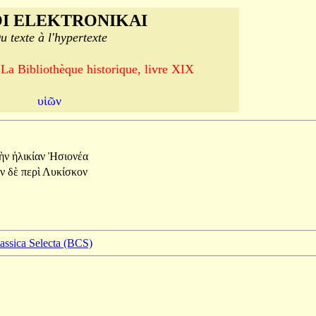
I ELEKTRONIKAI
u texte à l'hypertexte
 La Bibliothèque historique, livre XIX
υἱῶν
τὴν
ἡλικίαν
Ἠσιονέα
ῶν
δὲ
περὶ
Λυκίσκον
lassica Selecta (BCS)