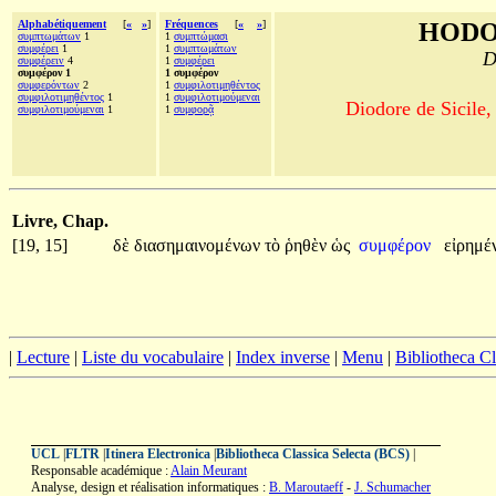
Alphabétiquement
[
«
»
]
Fréquences
[
«
»
]
HODO
συμπτωμάτων
1
1
συμπτώμασι
συμφέρει
1
1
συμπτωμάτων
D
συμφέρειν
4
1
συμφέρει
συμφέρον 1
1 συμφέρον
συμφερόντων
2
1
συμφιλοτιμηθέντος
συμφιλοτιμηθέντος
1
1
συμφιλοτιμούμεναι
Diodore de Sicile,
συμφιλοτιμούμεναι
1
1
συμφορᾷ
Livre, Chap.
[19, 15]
δὲ
διασημαινομένων
τὸ
ῥηθὲν
ὡς
συμφέρον
εἰρημέ
|
Lecture
|
Liste du vocabulaire
|
Index inverse
|
Menu
|
Bibliotheca C
UCL
|
FLTR
|
Itinera Electronica
|
Bibliotheca Classica Selecta (BCS)
|
Responsable académique :
Alain Meurant
Analyse, design et réalisation informatiques :
B. Maroutaeff
-
J. Schumacher