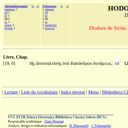
Alphabétiquement
[
«
»
]
Fréquences
[
«
»
]
HODO
λαφύρων
2
1
λάφυρα
λβ
1
1
λβ
D
λγ
1
1
λγ
λδ 1
1 λδ
λε
1
1
λε
λέγειν
3
1
λεγόμενον
Diodore de Sicile,
λέγεται
2
1
λέγοντες
Livre, Chap.
[19, 0]
τῆς
ἀποσταλείσης
ὑπὸ
Κασάνδρου
δυνάμεως.
λδʹ
Ὡ
|
Lecture
|
Liste du vocabulaire
|
Index inverse
|
Menu
|
Bibliotheca C
UCL
|
FLTR
|
Itinera Electronica
|
Bibliotheca Classica Selecta (BCS)
|
Responsable académique :
Alain Meurant
Analyse, design et réalisation informatiques :
B. Maroutaeff
-
J. Schumacher