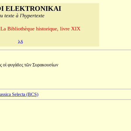
I ELEKTRONIKAI
u texte à l'hypertexte
 La Bibliothèque historique, livre XIX
λδ
ς
οἱ
φυγάδες
τῶν
Συρακουσίων
lassica Selecta (BCS)