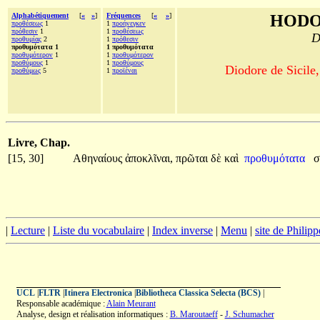
Alphabétiquement
[
«
»
]
Fréquences
[
«
»
]
HODO
προθέσεως
1
1
προήνεγκεν
πρόθεσιν
1
1
προθέσεως
D
προθυμίας
2
1
πρόθεσιν
προθυμότατα 1
1 προθυμότατα
προθυμότερον
1
1
προθυμότερον
προθύμους
1
1
προθύμους
Diodore de Sicile,
προθύμως
5
1
προϊέναι
Livre, Chap.
[15, 30]
Αθηναίους
ἀποκλῖναι,
πρῶται
δὲ
καὶ
προθυμότατα
σ
|
Lecture
|
Liste du vocabulaire
|
Index inverse
|
Menu
|
site de Philip
UCL
|
FLTR
|
Itinera Electronica
|
Bibliotheca Classica Selecta (BCS)
|
Responsable académique :
Alain Meurant
Analyse, design et réalisation informatiques :
B. Maroutaeff
-
J. Schumacher