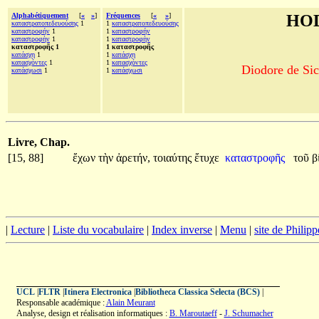
Alphabétiquement
[
«
»
]
Fréquences
[
«
»
]
HOD
καταστρατοπεδευούσης
1
1
καταστρατοπεδευούσης
καταστροφήν
1
1
καταστροφήν
καταστροφὴν
1
1
καταστροφὴν
καταστροφῆς 1
1 καταστροφῆς
κατάσχῃ
1
1
κατάσχῃ
κατασχόντες
1
1
κατασχόντες
Diodore de Sic
κατάσχωσι
1
1
κατάσχωσι
Livre, Chap.
[15, 88]
ἔχων
τὴν
ἀρετήν,
τοιαύτης
ἔτυχε
καταστροφῆς
τοῦ
β
|
Lecture
|
Liste du vocabulaire
|
Index inverse
|
Menu
|
site de Philip
UCL
|
FLTR
|
Itinera Electronica
|
Bibliotheca Classica Selecta (BCS)
|
Responsable académique :
Alain Meurant
Analyse, design et réalisation informatiques :
B. Maroutaeff
-
J. Schumacher