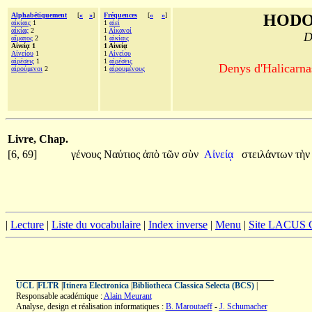
Alphabétiquement
[
«
»
]
Fréquences
[
«
»
]
HODO
αἰκίαις
1
1
αἰεί
αἰκίας
2
1
Αἰκανοί
D
αἵματος
2
1
αἰκίαις
Αἰνείᾳ 1
1 Αἰνείᾳ
Αἰνείου
1
1
Αἰνείου
αἱρέσεις
1
1
αἱρέσεις
Denys d'Halicarnas
αἱρούμενοι
2
1
αἱρουμένους
Livre, Chap.
[6, 69]
γένους
Ναύτιος
ἀπὸ
τῶν
σὺν
Αἰνείᾳ
στειλάντων
τὴ
|
Lecture
|
Liste du vocabulaire
|
Index inverse
|
Menu
|
Site LACUS
UCL
|
FLTR
|
Itinera Electronica
|
Bibliotheca Classica Selecta (BCS)
|
Responsable académique :
Alain Meurant
Analyse, design et réalisation informatiques :
B. Maroutaeff
-
J. Schumacher