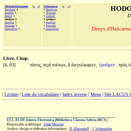
Alphabétiquement
[
«
»
]
Fréquences
[
«
»
]
HODO
Ἑρνίκων
4
1
Ἑρμήνιος
ἐροίμην
1
1
Ἕρνικες
D
ἔροιτό
2
1
ἐροίμην
ἐροῦμεν 1
1 ἐροῦμεν
ἐρρίπτει
1
1
ἐρρίπτει
ἔρρωμαι
1
1
ἔρρωμαι
Denys d'Halicarnas
ἐρρωμένος
1
1
ἐρρωμένος
Livre, Chap.
[6, 83]
πίστις,
περὶ
τούτων,
ἃ
διεγνώκαμεν,
ἐροῦμεν
πρὸς
ὑ
|
Lecture
|
Liste du vocabulaire
|
Index inverse
|
Menu
|
Site LACUS
UCL
|
FLTR
|
Itinera Electronica
|
Bibliotheca Classica Selecta (BCS)
|
Responsable académique :
Alain Meurant
Analyse, design et réalisation informatiques :
B. Maroutaeff
-
J. Schumacher