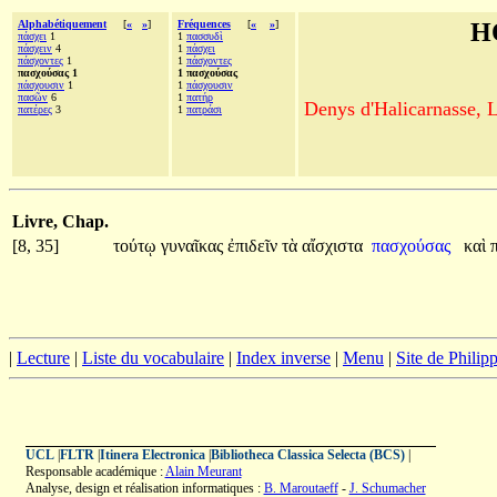
Alphabétiquement
[
«
»
]
Fréquences
[
«
»
]
H
πάσχει
1
1
πασσυδὶ
πάσχειν
4
1
πάσχει
πάσχοντες
1
1
πάσχοντες
πασχούσας 1
1 πασχούσας
πάσχουσιν
1
1
πάσχουσιν
πασῶν
6
1
πατήρ
Denys d'Halicarnasse, Le
πατέρες
3
1
πατράσι
Livre, Chap.
[8, 35]
τούτῳ
γυναῖκας
ἐπιδεῖν
τὰ
αἴσχιστα
πασχούσας
καὶ
|
Lecture
|
Liste du vocabulaire
|
Index inverse
|
Menu
|
Site de Phili
UCL
|
FLTR
|
Itinera Electronica
|
Bibliotheca Classica Selecta (BCS)
|
Responsable académique :
Alain Meurant
Analyse, design et réalisation informatiques :
B. Maroutaeff
-
J. Schumacher