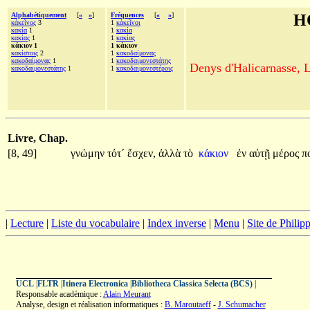
Alphabétiquement
[
«
»
]
Fréquences
[
«
»
]
H
κἀκεῖνος
3
1
κἀκεῖνοι
κακία
1
1
κακία
κακίας
1
1
κακίας
κάκιον 1
1 κάκιον
κακίστοις
2
1
κακοδαίμονας
κακοδαίμονας
1
1
κακοδαιμονεστάτης
Denys d'Halicarnasse, Le
κακοδαιμονεστάτης
1
1
κακοδαιμονεστέροις
Livre, Chap.
[8, 49]
γνώμην
τότ´
ἔσχεν,
ἀλλὰ
τὸ
κάκιον
ἐν
αὐτῇ
μέρος
π
|
Lecture
|
Liste du vocabulaire
|
Index inverse
|
Menu
|
Site de Phili
UCL
|
FLTR
|
Itinera Electronica
|
Bibliotheca Classica Selecta (BCS)
|
Responsable académique :
Alain Meurant
Analyse, design et réalisation informatiques :
B. Maroutaeff
-
J. Schumacher