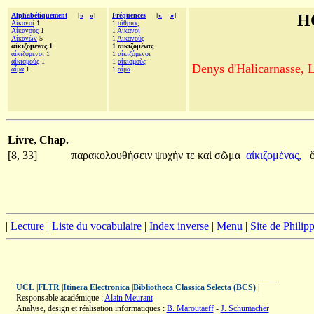
Alphabétiquement
[
«
»
]
Fréquences
[
«
»
]
H
Αἰκανοί
1
1
αἴθριος
Αἰκανοὺς
1
1
Αἰκανοί
Αἰκανῶν
5
1
Αἰκανοὺς
αἰκιζομένας 1
1 αἰκιζομένας
αἰκιζόμενοι
1
1
αἰκιζόμενοι
αἰκισμοὺς
1
1
αἰκισμοὺς
Denys d'Halicarnasse, Le
αἷμα
1
1
αἷμα
Livre, Chap.
[8, 33]
παρακολουθήσειν
ψυχήν
τε
καὶ
σῶμα
αἰκιζομένας,
|
Lecture
|
Liste du vocabulaire
|
Index inverse
|
Menu
|
Site de Phili
UCL
|
FLTR
|
Itinera Electronica
|
Bibliotheca Classica Selecta (BCS)
|
Responsable académique :
Alain Meurant
Analyse, design et réalisation informatiques :
B. Maroutaeff
-
J. Schumacher