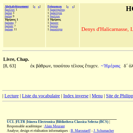
Alphabétiquement
[
«
»
]
Fréquences
[
«
»
]
H
ἤμελλον
1
1
ἡμαρτηκότες
ἡμέρα
3
1
ἡμάρτηται
ἡμέρᾳ
9
1
ἤμελλον
Ἡμέραις 1
1 Ἡμέραις
ἡμέραις
7
1
ἥμερον
ἡμέραν
7
1
ἥμερος
Denys d'Halicarnasse, Le
ἡμέρας
11
1
ἡμερότητα
Livre, Chap.
[8, 63]
ἐκ
βάθρων,
τοιούτου
τέλους
ἔτυχεν.
~Ἡμέραις
δ´
ὀλ
|
Lecture
|
Liste du vocabulaire
|
Index inverse
|
Menu
|
Site de Phili
UCL
|
FLTR
|
Itinera Electronica
|
Bibliotheca Classica Selecta (BCS)
|
Responsable académique :
Alain Meurant
Analyse, design et réalisation informatiques :
B. Maroutaeff
-
J. Schumacher