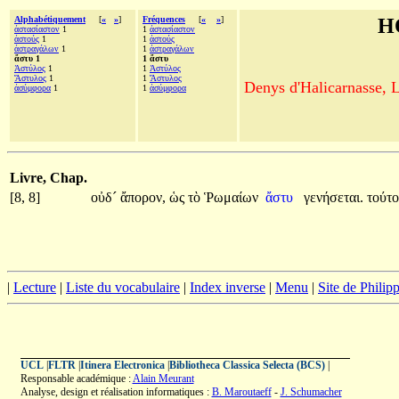
Alphabétiquement
[
«
»
]
Fréquences
[
«
»
]
H
ἀστασίαστον
1
1
ἀστασίαστον
ἀστούς
1
1
ἀστούς
ἀστραγάλων
1
1
ἀστραγάλων
ἄστυ 1
1 ἄστυ
Ἀστύλος
1
1
Ἀστύλος
Ἄστυλος
1
1
Ἄστυλος
Denys d'Halicarnasse, Le
ἀσύμφορα
1
1
ἀσύμφορα
Livre, Chap.
[8, 8]
οὐδ´
ἄπορον,
ὡς
τὸ
Ῥωμαίων
ἄστυ
γενήσεται.
τούτ
|
Lecture
|
Liste du vocabulaire
|
Index inverse
|
Menu
|
Site de Phili
UCL
|
FLTR
|
Itinera Electronica
|
Bibliotheca Classica Selecta (BCS)
|
Responsable académique :
Alain Meurant
Analyse, design et réalisation informatiques :
B. Maroutaeff
-
J. Schumacher