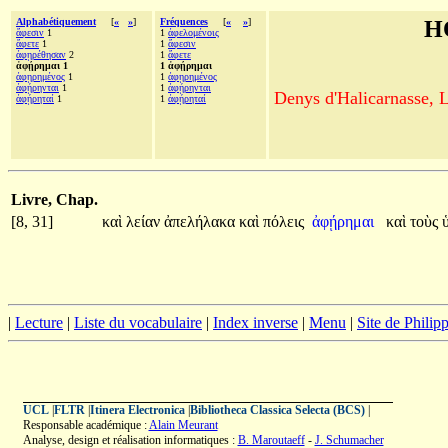
Alphabétiquement
[
«
»
]
Fréquences
[
«
»
]
H
ἄφεσιν
1
1
ἀφελομένοις
ἄφετε
1
1
ἄφεσιν
ἀφῃρέθησαν
2
1
ἄφετε
ἀφῄρημαι 1
1 ἀφῄρημαι
ἀφῃρημένος
1
1
ἀφῃρημένος
ἀφῄρηνται
1
1
ἀφῄρηνται
Denys d'Halicarnasse, Le
ἀφῄρηταί
1
1
ἀφῄρηταί
Livre, Chap.
[8, 31]
καὶ
λείαν
ἀπελήλακα
καὶ
πόλεις
ἀφῄρημαι
καὶ
τοὺς
|
Lecture
|
Liste du vocabulaire
|
Index inverse
|
Menu
|
Site de Phili
UCL
|
FLTR
|
Itinera Electronica
|
Bibliotheca Classica Selecta (BCS)
|
Responsable académique :
Alain Meurant
Analyse, design et réalisation informatiques :
B. Maroutaeff
-
J. Schumacher