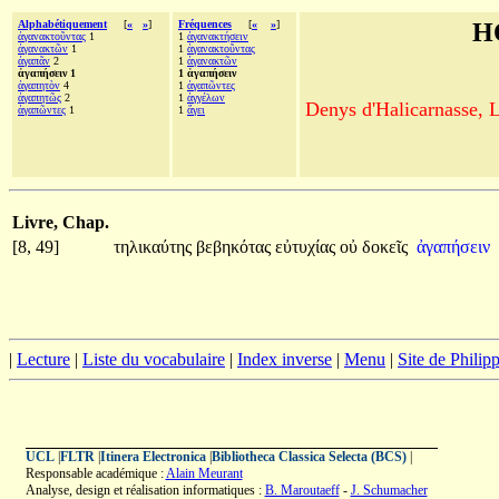
Alphabétiquement
[
«
»
]
Fréquences
[
«
»
]
H
ἀγανακτοῦντας
1
1
ἀγανακτήσειν
ἀγανακτῶν
1
1
ἀγανακτοῦντας
ἀγαπᾶν
2
1
ἀγανακτῶν
ἀγαπήσειν 1
1 ἀγαπήσειν
ἀγαπητὸν
4
1
ἀγαπῶντες
ἀγαπητῶς
2
1
ἀγγέλων
Denys d'Halicarnasse, Le
ἀγαπῶντες
1
1
ἄγει
Livre, Chap.
[8, 49]
τηλικαύτης
βεβηκότας
εὐτυχίας
οὐ
δοκεῖς
ἀγαπήσειν
|
Lecture
|
Liste du vocabulaire
|
Index inverse
|
Menu
|
Site de Phili
UCL
|
FLTR
|
Itinera Electronica
|
Bibliotheca Classica Selecta (BCS)
|
Responsable académique :
Alain Meurant
Analyse, design et réalisation informatiques :
B. Maroutaeff
-
J. Schumacher