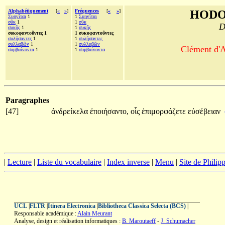
Alphabétiquement
[
«
»
]
Fréquences
[
«
»
]
HODO
Συηνῖται
1
1
Συηνῖται
σῦκ
1
1
σῦκ
D
συκῆς
1
1
συκῆς
συκοφαντοῦντες 1
1 συκοφαντοῦντες
συλήσαντες
1
1
συλήσαντες
συλλαβῶν
1
1
συλλαβῶν
Clément d'A
συμβαίνοντα
1
1
συμβαίνοντα
Paragraphes
[47]
ἀνδρείκελα
ἐποιήσαντο,
οἷς
ἐπιμορφάζετε
εὐσέβειαν
|
Lecture
|
Liste du vocabulaire
|
Index inverse
|
Menu
|
Site de Phili
UCL
|
FLTR
|
Itinera Electronica
|
Bibliotheca Classica Selecta (BCS)
|
Responsable académique :
Alain Meurant
Analyse, design et réalisation informatiques :
B. Maroutaeff
-
J. Schumacher