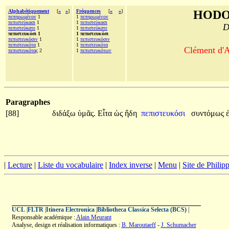
Alphabétiquement
[
«
»
]
Fréquences
[
«
»
]
HODO
πεπηρωμένον
1
1
πεπηρωμένον
πεπιστεύκασι
1
1
πεπιστεύκασι
D
πεπιστεύκατε
1
1
πεπιστεύκατε
πεπιστευκόσι 1
1 πεπιστευκόσι
πεπιστευκόσιν
1
1
πεπιστευκόσιν
πεπιστευκότα
1
1
πεπιστευκότα
Clément d'A
πεπιστευκότας
2
1
πεπιστευκότων
Paragraphes
[88]
διδάξω
ὑμᾶς.
Εἶτα
ὡς
ἤδη
πεπιστευκόσι
συντόμως
|
Lecture
|
Liste du vocabulaire
|
Index inverse
|
Menu
|
Site de Phili
UCL
|
FLTR
|
Itinera Electronica
|
Bibliotheca Classica Selecta (BCS)
|
Responsable académique :
Alain Meurant
Analyse, design et réalisation informatiques :
B. Maroutaeff
-
J. Schumacher