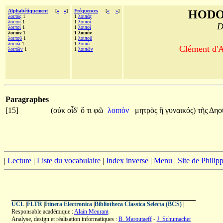
Alphabétiquement
[
«
»
]
Fréquences
[
«
»
]
HODO
λοιπὰς
1
1
λοιπὰς
λοιποί
1
1
λοιποί
D
λοιποὶ
1
1
λοιποὶ
λοιπὸν 1
1 λοιπὸν
λοιποῦ
1
1
λοιποῦ
λοιπὼ
1
1
λοιπὼ
Clément d'A
λοιπῶν
1
1
λοιπῶν
Paragraphes
[15]
(οὐκ
οἶδ'
ὅ
τι
φῶ
λοιπὸν
μητρὸς
ἢ
γυναικός)
τῆς
Δηο
|
Lecture
|
Liste du vocabulaire
|
Index inverse
|
Menu
|
Site de Phili
UCL
|
FLTR
|
Itinera Electronica
|
Bibliotheca Classica Selecta (BCS)
|
Responsable académique :
Alain Meurant
Analyse, design et réalisation informatiques :
B. Maroutaeff
-
J. Schumacher