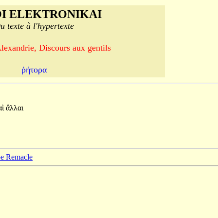
I ELEKTRONIKAI
u texte à l'hypertexte
lexandrie, Discours aux gentils
ῥήτορα
αὶ
ἄλλαι
ppe Remacle