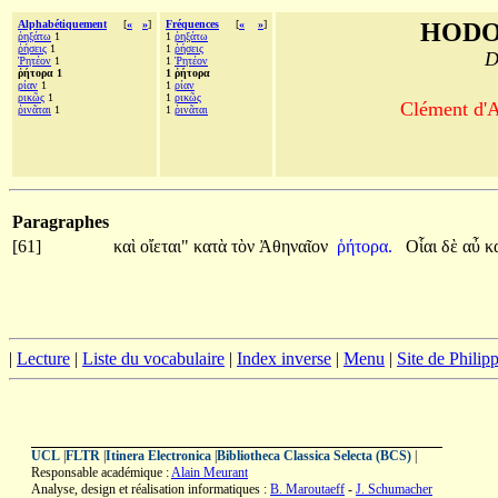
Alphabétiquement
[
«
»
]
Fréquences
[
«
»
]
HODO
ῥηξάτω
1
1
ῥηξάτω
ῥήσεις
1
1
ῥήσεις
D
Ῥητέον
1
1
Ῥητέον
ῥήτορα 1
1 ῥήτορα
ρίαν
1
1
ρίαν
ρικῶς
1
1
ρικῶς
Clément d'A
ῥινᾶται
1
1
ῥινᾶται
Paragraphes
[61]
καὶ
οἴεται"
κατὰ
τὸν
Ἀθηναῖον
ῥήτορα.
Οἷαι
δὲ
αὖ
κ
|
Lecture
|
Liste du vocabulaire
|
Index inverse
|
Menu
|
Site de Phili
UCL
|
FLTR
|
Itinera Electronica
|
Bibliotheca Classica Selecta (BCS)
|
Responsable académique :
Alain Meurant
Analyse, design et réalisation informatiques :
B. Maroutaeff
-
J. Schumacher