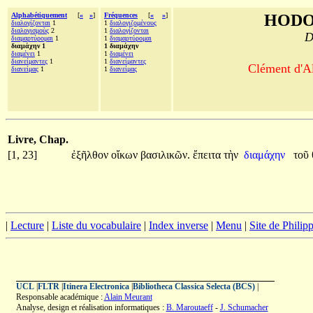
Alphabétiquement
[
«
»
]
Fréquences
[
«
»
]
HODO
διαλογίζονται
1
1
διαλογιζομένους
διαλογισμοὺς
2
1
διαλογίζονται
D
διαμαρτύρομαι
1
1
διαμαρτύρομαι
διαμάχην 1
1 διαμάχην
διαμένει
1
1
διαμένει
διανείμαντες
1
1
διανείμαντες
Clément d'Al
διανείμας
1
1
διανείμας
Livre, Chap.
[1, 23]
ἐξῆλθον
οἴκων
βασιλικῶν.
ἔπειτα
τὴν
διαμάχην
τοῦ
|
Lecture
|
Liste du vocabulaire
|
Index inverse
|
Menu
|
Site de Phili
UCL
|
FLTR
|
Itinera Electronica
|
Bibliotheca Classica Selecta (BCS)
|
Responsable académique :
Alain Meurant
Analyse, design et réalisation informatiques :
B. Maroutaeff
-
J. Schumacher