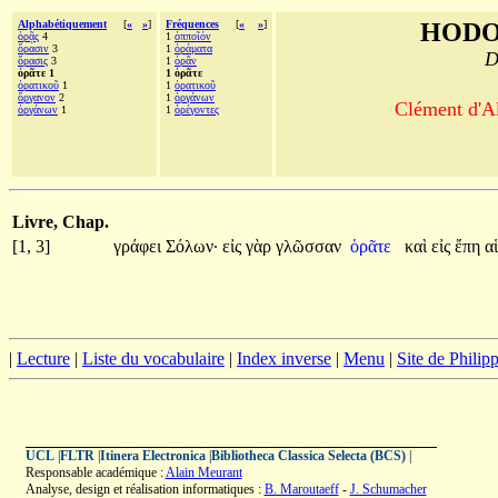
Alphabétiquement
[
«
»
]
Fréquences
[
«
»
]
HODO
ὁρᾷς
4
1
ὁπποῖόν
ὅρασιν
3
1
ὁράματα
D
ὅρασις
3
1
ὁρᾶν
ὁρᾶτε 1
1 ὁρᾶτε
ὁρατικοῦ
1
1
ὁρατικοῦ
ὄργανον
2
1
ὀργάνων
Clément d'Al
ὀργάνων
1
1
ὀρέγοντες
Livre, Chap.
[1, 3]
γράφει
Σόλων·
εἰς
γὰρ
γλῶσσαν
ὁρᾶτε
καὶ
εἰς
ἔπη
α
|
Lecture
|
Liste du vocabulaire
|
Index inverse
|
Menu
|
Site de Phili
UCL
|
FLTR
|
Itinera Electronica
|
Bibliotheca Classica Selecta (BCS)
|
Responsable académique :
Alain Meurant
Analyse, design et réalisation informatiques :
B. Maroutaeff
-
J. Schumacher