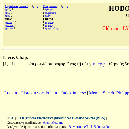
Alphabétiquement
[
«
»
]
Fréquences
[
«
»
]
HODO
ἡμεῖς
5
1
ἥλκησε
ἠμὲν
1
1
ἡμάρτανε
D
ἦμεν
2
1
ἠμὲν
ἡμέρᾳ 1
1 ἡμέρᾳ
ἡμέραι
14
1
ἡμέραις
ἡμέραις
1
1
ἥμερος
Clément d'Al
ἡμέραν
5
1
ἡμερωτάτης
Livre, Chap.
[1, 21]
ἕτεροι
δὲ
σκιροφοριῶνος
τῇ
αὐτῇ
ἡμέρᾳ.
Θησεὺς
δ
|
Lecture
|
Liste du vocabulaire
|
Index inverse
|
Menu
|
Site de Phili
UCL
|
FLTR
|
Itinera Electronica
|
Bibliotheca Classica Selecta (BCS)
|
Responsable académique :
Alain Meurant
Analyse, design et réalisation informatiques :
B. Maroutaeff
-
J. Schumacher