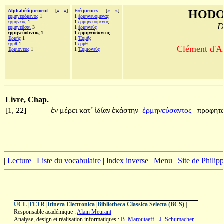
Alphabétiquement
[
«
»
]
Fréquences
[
«
»
]
HODO
ἑρμηνευόμενος
1
1
ἑρμηνευομένας
ἑρμηνεὺς
1
1
ἑρμηνευόμενος
D
ἑρμηνεῦσαι
3
1
ἑρμηνεὺς
ἑρμηνεύσαντος 1
1 ἑρμηνεύσαντος
Ἑρμῆς
1
1
Ἑρμῆς
ερμθ
1
1
ερμθ
Clément d'Al
Ἑρμιονεύς
1
1
Ἑρμιονεύς
Livre, Chap.
[1, 22]
ἐν
μέρει
κατ´
ἰδίαν
ἑκάστην
ἑρμηνεύσαντος
προφητ
|
Lecture
|
Liste du vocabulaire
|
Index inverse
|
Menu
|
Site de Phili
UCL
|
FLTR
|
Itinera Electronica
|
Bibliotheca Classica Selecta (BCS)
|
Responsable académique :
Alain Meurant
Analyse, design et réalisation informatiques :
B. Maroutaeff
-
J. Schumacher