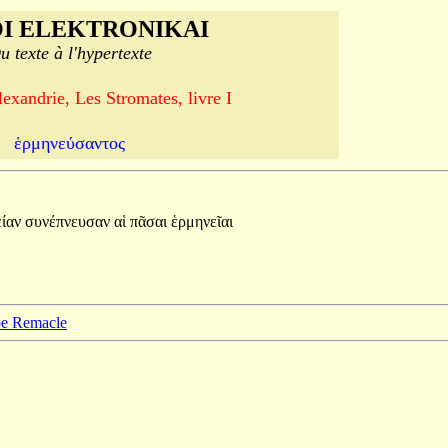
I ELEKTRONIKAI
u texte à l'hypertexte
exandrie, Les Stromates, livre I
ἑρμηνεύσαντος
είαν
συνέπνευσαν
αἱ
πᾶσαι
ἑρμηνεῖαι
ppe Remacle