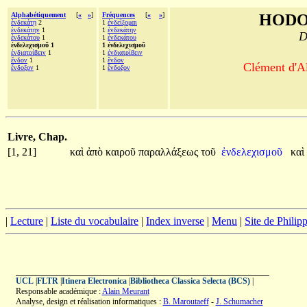
Alphabétiquement
[
«
»
]
Fréquences
[
«
»
]
HODO
ἑνδεκάτῃ
2
1
ἐνδείξομαι
ἑνδεκάτην
1
1
ἑνδεκάτην
D
ἑνδεκάτου
1
1
ἑνδεκάτου
ἐνδελεχισμοῦ 1
1 ἐνδελεχισμοῦ
ἐνδιατρίβειν
1
1
ἐνδιατρίβειν
ἔνδον
1
1
ἔνδον
Clément d'Al
ἔνδοξον
1
1
ἔνδοξον
Livre, Chap.
[1, 21]
καὶ
ἀπὸ
καιροῦ
παραλλάξεως
τοῦ
ἐνδελεχισμοῦ
καὶ
|
Lecture
|
Liste du vocabulaire
|
Index inverse
|
Menu
|
Site de Phili
UCL
|
FLTR
|
Itinera Electronica
|
Bibliotheca Classica Selecta (BCS)
|
Responsable académique :
Alain Meurant
Analyse, design et réalisation informatiques :
B. Maroutaeff
-
J. Schumacher