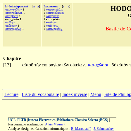
Alphabétiquement
[
«
»
]
Fréquences
[
«
»
]
HODO
κατασκευάζειν
1
1
κατασκευάζειν
καταυλούμεναι
1
1
καταυλούμεναι
D
καταχθέντα
1
1
καταχθέντα
καταχῶσαι 1
1 καταχῶσαι
κατέδησε
1
1
κατέδησε
κατέδησεν
1
1
κατέδησεν
Basile de C
κατειλημμένῳ
1
1
κατειλημμένῳ
Chapitre
[13]
αὐτοῦ
τὴν
εὐπραγίαν
τῶν
οἰκείων,
καταχῶσαι
δὲ
αὐτὸν
|
Lecture
|
Liste du vocabulaire
|
Index inverse
|
Menu
|
Site de Phili
UCL
|
FLTR
|
Itinera Electronica
|
Bibliotheca Classica Selecta (BCS)
|
Responsable académique :
Alain Meurant
Analyse, design et réalisation informatiques :
B. Maroutaeff
-
J. Schumacher