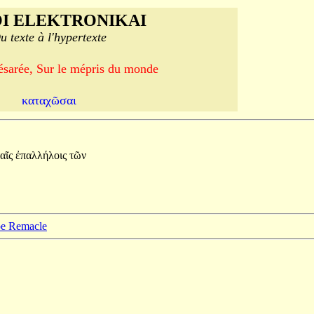
I ELEKTRONIKAI
u texte à l'hypertexte
ésarée, Sur le mépris du monde
καταχῶσαι
ταῖς
ἐπαλλήλοις
τῶν
ppe Remacle