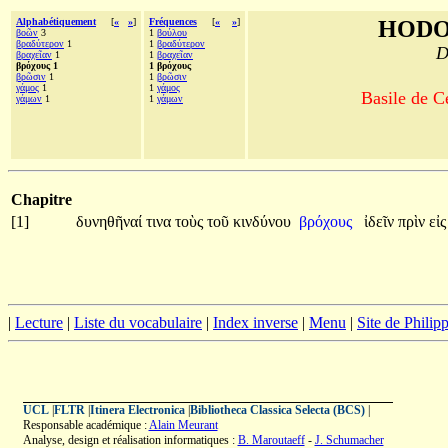
Alphabétiquement
[
«
»
]
Fréquences
[
«
»
]
HODO
βοῶν
3
1
βούλου
βραδύτερον
1
1
βραδύτερον
D
βραχεῖαν
1
1
βραχεῖαν
βρόχους 1
1 βρόχους
βρῶσιν
1
1
βρῶσιν
γάμος
1
1
γάμος
Basile de C
γάμων
1
1
γάμων
Chapitre
[1]
δυνηθῆναί
τινα
τοὺς
τοῦ
κινδύνου
βρόχους
ἰδεῖν
πρὶν
εἰ
|
Lecture
|
Liste du vocabulaire
|
Index inverse
|
Menu
|
Site de Phili
UCL
|
FLTR
|
Itinera Electronica
|
Bibliotheca Classica Selecta (BCS)
|
Responsable académique :
Alain Meurant
Analyse, design et réalisation informatiques :
B. Maroutaeff
-
J. Schumacher