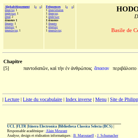
Alphabétiquement
[
«
»
]
Fréquences
[
«
»
]
HODO
ἅπαντες
1
1
ἀπανίσταται
ἁπάντων
1
1
ἅπαντες
D
ἅπαξ
2
1
ἁπάντων
ἅπασαν 1
1 ἅπασαν
ἅπασιν
1
1
ἅπασιν
ἀπατῶν
1
1
ἀπατῶν
Basile de C
ἀπατῶντες
1
1
ἀπατῶντες
Chapitre
[5]
παντοδαπῶν,
καὶ
τὴν
ἐν
ἀνθρώποις
ἅπασαν
περιβάλοιτο
|
Lecture
|
Liste du vocabulaire
|
Index inverse
|
Menu
|
Site de Phili
UCL
|
FLTR
|
Itinera Electronica
|
Bibliotheca Classica Selecta (BCS)
|
Responsable académique :
Alain Meurant
Analyse, design et réalisation informatiques :
B. Maroutaeff
-
J. Schumacher