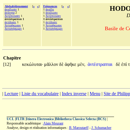
Alphabétiquement
[
«
»
]
Fréquences
[
«
»
]
HODO
ἀνοίξωσιν
1
1
ἀνοίξει
ἀνόνητα
2
1
ἀνοίξωσιν
D
Ἀντέπνευσεν
1
1
Ἀντέπνευσεν
ἀντέστραπται 1
1 ἀντέστραπται
ἀντίδοσιν
1
1
ἀντίδοσιν
Ἀντισήκωσον
1
1
Ἀντισήκωσον
Basile de C
Ἀντιστήσωμεν
1
1
Ἀντιστήσωμεν
Chapitre
[12]
κεκώλυται·
μᾶλλον
δὲ
ἀφῆκε
μὲν,
ἀντέστραπται
δὲ
ἐπὶ
|
Lecture
|
Liste du vocabulaire
|
Index inverse
|
Menu
|
Site de Phili
UCL
|
FLTR
|
Itinera Electronica
|
Bibliotheca Classica Selecta (BCS)
|
Responsable académique :
Alain Meurant
Analyse, design et réalisation informatiques :
B. Maroutaeff
-
J. Schumacher