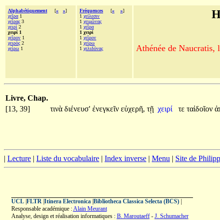
Alphabétiquement
[
«
»
]
Fréquences
[
«
»
]
H
χεῖρα
1
1
χείλεσιν
χεῖρας
3
1
χειμῶνας
χειρὶ
2
1
χεῖρα
χειρί 1
1 χειρί
χεῖρον
1
1
χεῖρον
χειρὸς
2
1
χείρω
Athénée de Naucratis, l
χείρω
1
1
χελιδόνας
Livre, Chap.
[13, 39]
τινὰ
διένευσ'
ἐνεγκεῖν
εὐχερῆ,
τῇ
χειρί
τε
ταἰδοῖον
ἀ
|
Lecture
|
Liste du vocabulaire
|
Index inverse
|
Menu
|
Site de Phili
UCL
|
FLTR
|
Itinera Electronica
|
Bibliotheca Classica Selecta (BCS)
|
Responsable académique :
Alain Meurant
Analyse, design et réalisation informatiques :
B. Maroutaeff
-
J. Schumacher