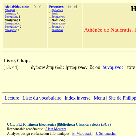
Alphabétiquement
[
«
»
]
Fréquences
[
«
»
]
H
δύναμαι
2
1
δρώντων
δυνάμεις
2
1
δυεῖν
δυναμένης
1
1
δυναμένης
δυνάμενος 1
1 δυνάμενος
δυναμένους
1
1
δυναμένους
δυναμένων
2
1
δυνάμεως
Athénée de Naucratis, l
δυνάμεως
1
1
δύνανται
Livre, Chap.
[13, 44]
ἀγῶσιν
ἐπιμελῶς
ἡττῶμένων·
ὃς
οὐ
δυνάμενος
τότ
|
Lecture
|
Liste du vocabulaire
|
Index inverse
|
Menu
|
Site de Phili
UCL
|
FLTR
|
Itinera Electronica
|
Bibliotheca Classica Selecta (BCS)
|
Responsable académique :
Alain Meurant
Analyse, design et réalisation informatiques :
B. Maroutaeff
-
J. Schumacher